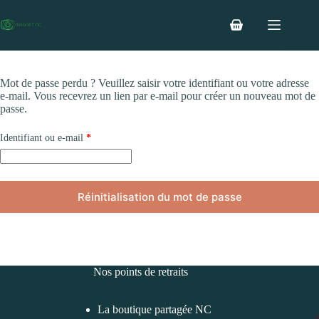
Passer
au
Panier
contenu
Mon compte
d’achat
Mot de passe perdu ? Veuillez saisir votre identifiant ou votre adresse
e-mail. Vous recevrez un lien par e-mail pour créer un nouveau mot de
passe.
Obligatoire
Identifiant ou e-mail
*
Réinitialisation du mot de passe
Nos points de retraits
La boutique partagée NC