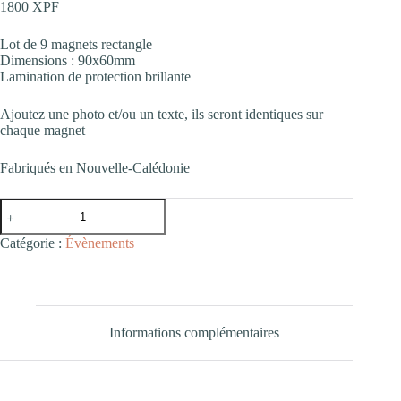
1800
XPF
Lot de 9 magnets rectangle
Dimensions : 90x60mm
Lamination de protection brillante
Ajoutez une photo et/ou un texte, ils seront identiques sur
chaque magnet
Fabriqués en Nouvelle-Calédonie
quantité
de
Lot
Catégorie :
Évènements
de
9
Magnets
paysages
identiques
-
Informations complémentaires
90x60mm