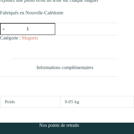
Ajoutez une photo et/ou un texte sur chaque magnet
Fabriqués en Nouvelle-Calédonie
quantité
de
Lot
Catégorie :
Magnets
de
9
Magnets
paysages
-
90x60mm
Informations complémentaires
Poids
0.05 kg
Nos points de retraits